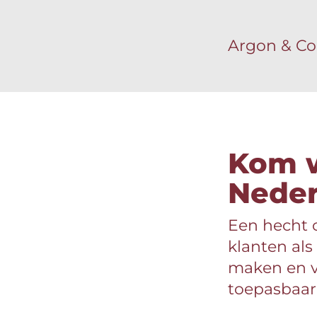
Argon & Co
Kom w
Neder
Een hecht 
klanten als
maken en ve
toepasbaar z