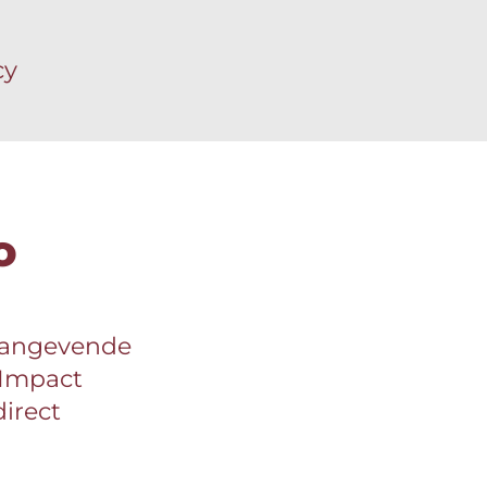
cy
o
aangevende
 Impact
irect