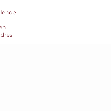
selende
 en
dres!